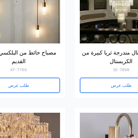
ال متدرجة ثريا كبيرة من
مصباح حائط من البلكسي ا
الكريستال
القديم
KF-7769
SE-7898
طلب عرض
طلب عرض