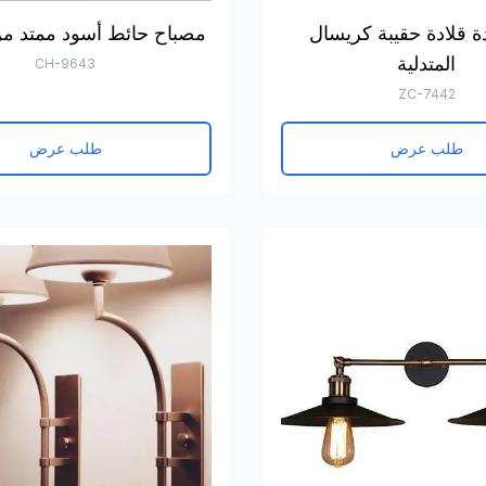
دة قلادة حقيبة كريسال
مصباح حائط أسود ممتد من
المتدلية
CH-9643
ZC-7442
طلب عرض
طلب عرض