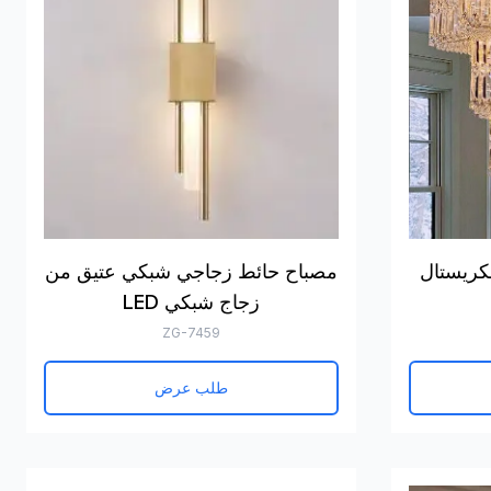
لكريستال
مصباح حائط زجاجي شبكي عتيق من
زجاج شبكي LED
ZG-7459
طلب عرض