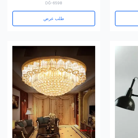
DĞ-6598
طلب عرض