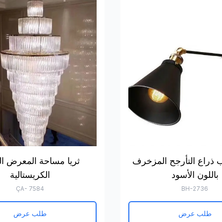
ذراع التأرجح المزخرف
ثريا مساحة المعرض ال
باللون الأسود
الكريستالية
ÇA- 7584
BH-2736
طلب عرض
طلب عرض