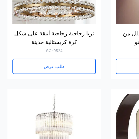
لل من
ثريا زجاجية زجاجية أنيقة على شكل
و
كرة كريستالية حديثة
GC-9524
طلب عرض