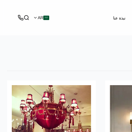
نبذة عنا
AR