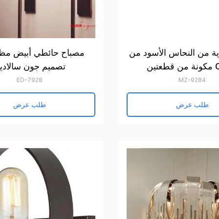
ية من النحاس الأسود من
مصباح حائطي أبيض مظ
تين
تصميم جون سالادين
ED-7928
MZ-9284
طلب عرض
طلب عرض