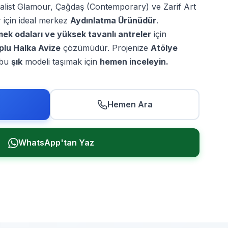
list Glamour, Çağdaş (Contemporary) ve Zarif Art
 için ideal merkez
Aydınlatma Ürünüdür
.
mek odaları ve yüksek tavanlı antreler
için
oplu Halka Avize
çözümüdür. Projenize
Atölye
 bu
şık
modeli taşımak için
hemen inceleyin.
Hemen Ara
WhatsApp'tan Yaz