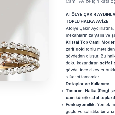
Camlı Avize için kata
ATÖLYE ÇAKIR AYDINLA
TOPLU HALKA AVİZE
Atölye Çakır Aydınlatma,
mekanlarınıza
yalın
ve
ş
Kristal Top Camlı Moder
zarif
gold
tonlu metalden
gövdeden oluşur. Bu halkan
doku kazandıran
şeffaf 
gövde, ince dikey çubukla
silüetini tamamlar.
Detaylar ve Kullanım:
Tasarım:
Halka (Ring)
şe
cam küre/kristal toplar
Fonksiyonellik:
Yemek mas
güçlü ve sofistike bir ana