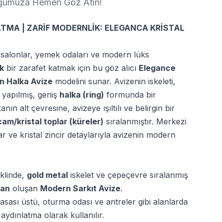
loğumuza Hemen Göz Atın!
TMA | ZARİF MODERNLİK: ELEGANCA KRİSTAL
 salonlar, yemek odaları ve modern lüks
ık
bir zarafet katmak için bu göz alıcı
Elegance
n Halka Avize
modelini sunar. Avizenin iskeleti,
 yapılmış, geniş
halka (ring)
formunda bir
ın alt çevresine, avizeye ışıltılı ve belirgin bir
cam/kristal toplar (küreler)
sıralanmıştır. Merkezi
r ve kristal zincir detaylarıyla avizenin modern
klinde,
gold metal
iskelet ve çepeçevre sıralanmış
dan
oluşan
Modern Sarkıt Avize
.
ası üstü, oturma odası ve antreler gibi alanlarda
 aydınlatma olarak kullanılır.