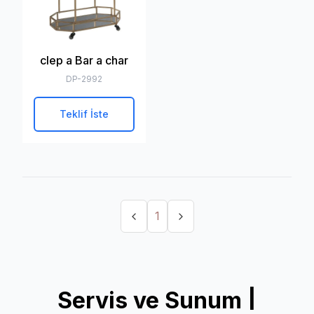
clep a Bar a char
DP-2992
Teklif İste
1
Servis ve Sunum |