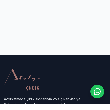
Tasarım ve İşçilik Detayları
Atölye Çakır servis ve sunum ürünleri, sadece
malzemeleriyle değil, aynı zamanda tasarım
incelikleriyle de fark yaratır.
Yüksek Ayaklı Servis Standları
Dikey Sunum ve Katmanlama : Pastalar, meyveler
veya ikramlıklar için tasarlanan yüksek ayaklı
servis standları, dikey bir sunum katmanı
oluşturur. Bu, masadaki alanın verimli
kullanılmasına yardımcı olurken, sunumu göz
hizasına taşıyarak daha dikkat çekici hale getirir.
Altın kaplama metal ayaklar, bu standlara zarafet
katar.
Fonksiyonel Tepsiler ve Tepsi Sehpaları
Taşınabilirlik ve Çok Amaçlı Kullanım : Servis
tepsileri, sadece yiyecek taşımak için değil, aynı
Aydınlatmada Şıklık sloganıyla yola çıkan Atölye
zamanda dekoratif objelerin sergilendiği bir zemin
Çakır'da, herkese hitap eden aydınlatma
olarak da kullanılır. Koleksiyonumuzdaki bazı
ürünleri, dekoratif iç ve dış aydınlatma, teknik