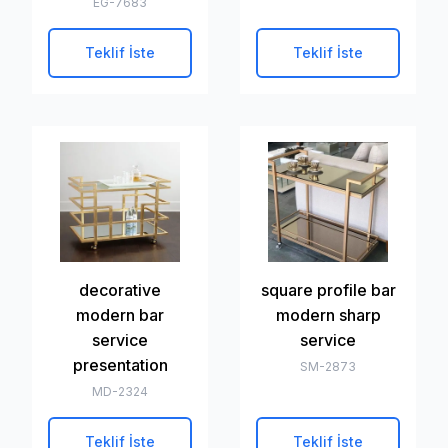
EG-7683
Teklif İste
Teklif İste
decorative
square profile bar
modern bar
modern sharp
service
service
presentation
SM-2873
MD-2324
Teklif İste
Teklif İste