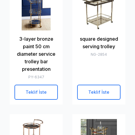
3-layer bronze
square designed
paint 50 cm
serving trolley
diameter service
NG-2854
trolley bar
presentation
PY-6347
Teklif İste
Teklif İste